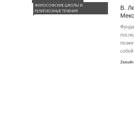
ФИЛОСОФСКИЕ ШКОЛЫ И
В. Л
РЕЛИГИОЗНЫЕ ТЕЧЕНИЯ
Мекс
Фунда
после
позже
собой 
Ziusudr