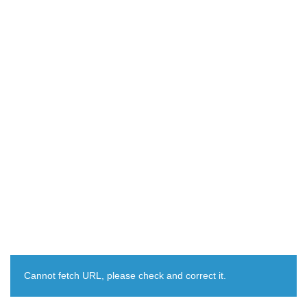
Cannot fetch URL, please check and correct it.