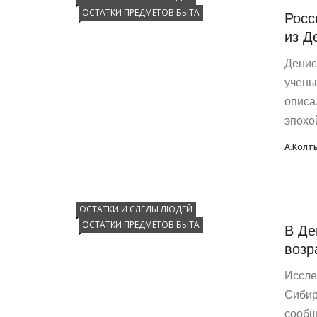
ОСТАТКИ ПРЕДМЕТОВ БЫТА
Росс
из Д
Денис
учены
описа
эпохой
А.Колт
ОСТАТКИ И СЛЕДЫ ЛЮДЕЙ
ОСТАТКИ ПРЕДМЕТОВ БЫТА
В Де
возр
Иссле
Сибир
сообщ