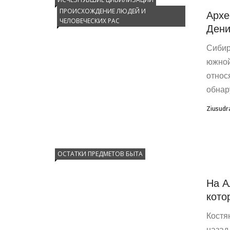
ПРОИСХОЖДЕНИЕ ЛЮДЕЙ И
Архе
ЧЕЛОВЕЧЕСКИХ РАС
Дени
Сибир
южной
относ
обнар
Ziusudr
ОСТАТКИ ПРЕДМЕТОВ БЫТА
На А
кото
Костя
назад