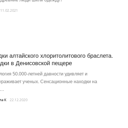
11.02.2021
дки алтайского хлоритолитового браслета.
дки в Денисовской пещере
логия 50.000-летней давности удивляет и
ураживает ученых. Сенсационные находки на
е…
а К
22.12.2020