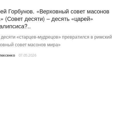
ей Горбунов. «Верховный совет масонов
» (Совет десяти) – десять «царей»
алипсиса?..
 десяти «старцев‑мудрецов» превратился в римский
овный совет масонов мира»
лексенко
07.05.2026