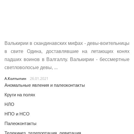
Валькирии в скандинавских мифах - девы-воительницы
в свите Одина, доставлявшие на летающих конях
падших воинов в Валгаллу. Валькирии - бессмертные
светловолосые девы, ...
А.Колтыпин
26.01.2021
Аномальные явления и палеоконтакты
Круги на полях
НЛО
НПО и НСО
Палеоконтакты
Телекинез, телепортация, левитация…