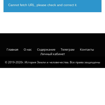
Cannot fetch URL, please check and correct it.
Главная
О нас
Содержание
Телеграм
Контакты
Личный кабинет
© 2019-2020г. История Земли и человечества. Все права защищены