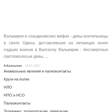
Валькирии в скандинавских мифах - девы-воительницы
в свите Одина, доставлявшие на летающих конях
падших воинов в Валгаллу. Валькирии - бессмертные
светловолосые девы, ...
А.Колтыпин
26.01.2021
Аномальные явления и палеоконтакты
Круги на полях
НЛО
НПО и НСО
Палеоконтакты
Телекинез, телепортация, левитация…