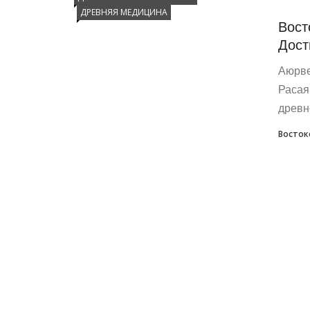
ДРЕВНЯЯ МЕДИЦИНА
Вост
Дост
Аюрве
Расая
древн
Восток