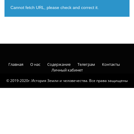
Cannot fetch URL, please check and correct it.
Главная
О нас
Содержание
Телеграм
Контакты
Личный кабинет
© 2019-2020г. История Земли и человечества. Все права защищены