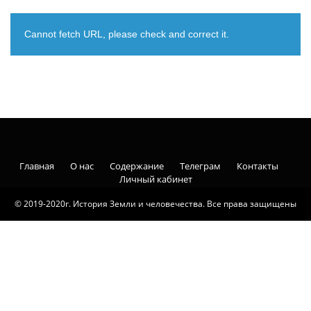
Cannot fetch URL, please check and correct it.
Главная
О нас
Содержание
Телеграм
Контакты
Личный кабинет
© 2019-2020г. История Земли и человечества. Все права защищены