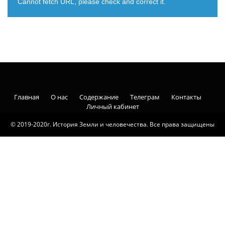
Cannot fetch URL, please check and correct it.
Главная
О нас
Содержание
Телеграм
Контакты
Личный кабинет
© 2019-2020г. История Земли и человечества. Все права защищены