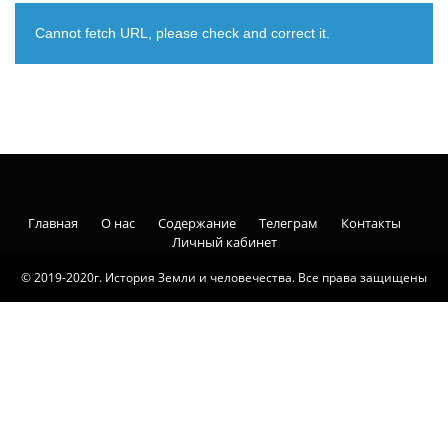
Cannot fetch URL, please check and correct it.
Главная
О нас
Содержание
Телеграм
Контакты
Личный кабинет
© 2019-2020г. История Земли и человечества. Все права защищены