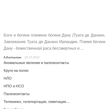
Боги и богини племени богини Дану (Туата де Дананн.
Завоевание Туата де Дананн Ирландии. Племя богини
Дану - божественная раса бессмертных и ...
А.Колтыпин
29.10.2020
Аномальные явления и палеоконтакты
Круги на полях
НЛО
НПО и НСО
Палеоконтакты
Телекинез, телепортация, левитация…