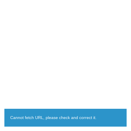
Cannot fetch URL, please check and correct it.