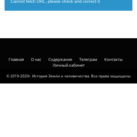
Cannot fetch URL, please check and correct it.
Главная
О нас
Содержание
Телеграм
Контакты
Личный кабинет
© 2019-2020г. История Земли и человечества. Все права защищены