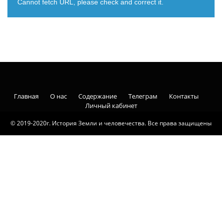
Cannot fetch URL, please check and correct it.
Главная
О нас
Содержание
Телеграм
Контакты
Личный кабинет
© 2019-2020г. История Земли и человечества. Все права защищены