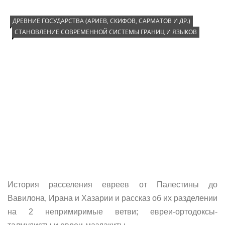
ДРЕВНИЕ ГОСУДАРСТВА (АРИЕВ, СКИФОВ, САРМАТОВ И ДР.)
СТАНОВЛЕНИЕ СОВРЕМЕННОЙ СИСТЕМЫ ГРАНИЦ И ЯЗЫКОВ
История расселения евреев от Палестины до
Вавилона, Ирана и Хазарии и рассказ об их разделении
на 2 непримиримые ветви; евреи-ортодоксы-