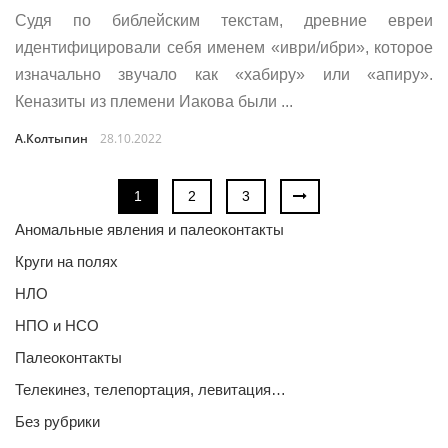
Судя по библейским текстам, древние евреи
идентифицировали себя именем «иври/ибри», которое
изначально звучало как «хабиру» или «апиру».
Кеназиты из племени Иакова были ...
А.Колтыпин
28.10.2022
1
2
3
Аномальные явления и палеоконтакты
Круги на полях
НЛО
НПО и НСО
Палеоконтакты
Телекинез, телепортация, левитация…
Без рубрики