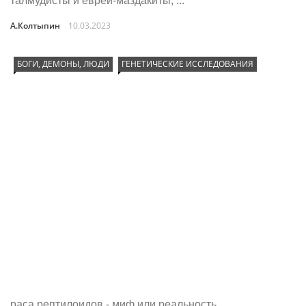
талмудисты и евреи-маздакиты, ...
А.Колтыпин
10.03.2023
БОГИ, ДЕМОНЫ, ЛЮДИ
ГЕНЕТИЧЕСКИЕ ИССЛЕДОВАНИЯ
раса рептилоидов - миф или реальность