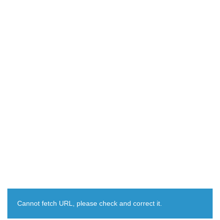
Cannot fetch URL, please check and correct it.