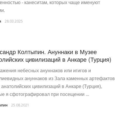
енностью - канеситам, которых чаще именуют
ми.
a
28.03.2025
сандр Колтыпин. Ануннаки в Музее
олийских цивилизаций в Анкаре (Турция)
ажения небесных ануннаков или игигов и
лиевидных ануннаков из Зала каменных артефактов
 анатолийских цивилизаций в Анкаре (Турция),
ые я сфотографировал при посещении ...
ыпин
25.08.2021