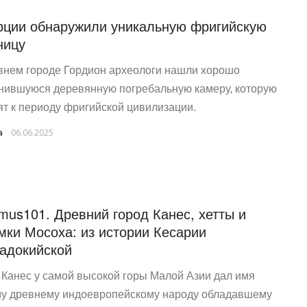
рции обнаружили уникальную фригийскую
ницу
внем городе Гордион археологи нашли хорошо
нившуюся деревянную погребальную камеру, которую
ят к периоду фригийской цивилизации.
a
06.06.2025
mus101. Древний город Канес, хетты и
мки Мосоха: из истории Кесарии
адокийской
 Канес у самой высокой горы Малой Азии дал имя
у древнему индоевропейскому народу обладавшему