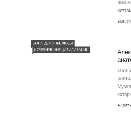
письм
хетта
Ziusudr
БОГИ, ДЕМОНЫ, ЛЮДИ
ИСЧЕЗНУВШИЕ ЦИВИЛИЗАЦИИ
Алек
анат
Изобр
репти
Музея
котор
А.Колт