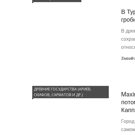
В Ту
гроб
В дре
сохра
относ
Ziusudr
ДРЕВНИЕ ГОСУДАРСТВА (АРИЕВ,
Maxi
СКИФОВ, САРМАТОВ И ДР.)
пото
Капп
Город
самом