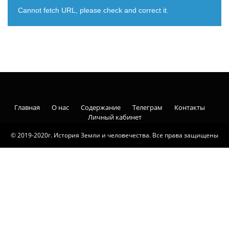
Cannot fetch URL, please check and correct it.
Главная
О нас
Содержание
Телеграм
Контакты
Личный кабинет
© 2019-2020г. История Земли и человечества. Все права защищены