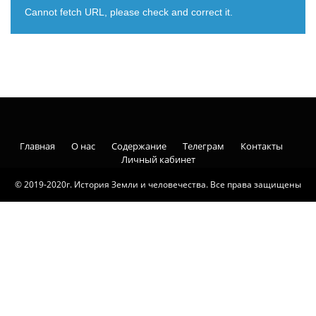
Cannot fetch URL, please check and correct it.
Главная
О нас
Содержание
Телеграм
Контакты
Личный кабинет
© 2019-2020г. История Земли и человечества. Все права защищены