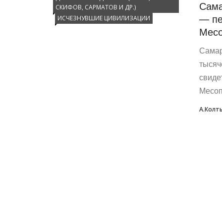
Сама
СКИФОВ, САРМАТОВ И ДР.)
— пе
ИСЧЕЗНУВШИЕ ЦИВИЛИЗАЦИИ
Месо
Самар
тысяч
свиде
Месо
А.Колт