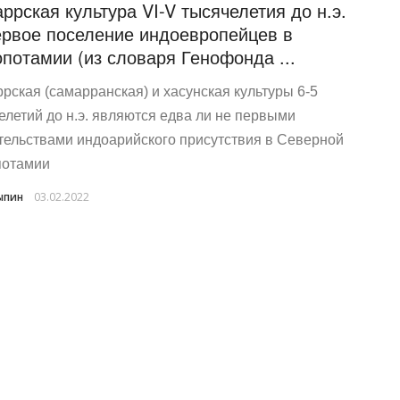
ррская культура VI-V тысячелетия до н.э.
рвое поселение индоевропейцев в
потамии (из словаря Генофонда ...
рская (самарранская) и хасунская культуры 6-5
елетий до н.э. являются едва ли не первыми
тельствами индоарийского присутствия в Северной
потамии
ыпин
03.02.2022