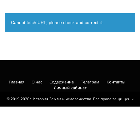
Cannot fetch URL, please check and correct it.
Главная
О нас
Содержание
Телеграм
Контакты
Личный кабинет
© 2019-2020г. История Земли и человечества. Все права защищены