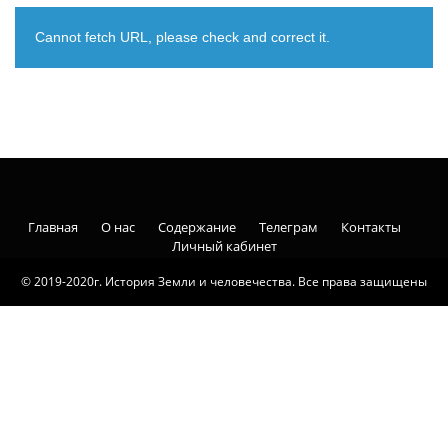
Cannot fetch URL, please check and correct it.
Главная
О нас
Содержание
Телеграм
Контакты
Личный кабинет
© 2019-2020г. История Земли и человечества. Все права защищены