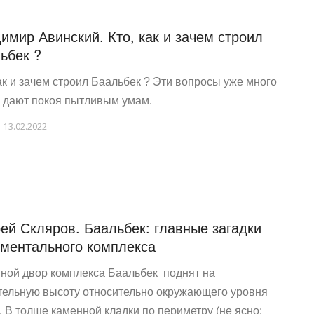
имир Авинский. Кто, как и зачем строил
ьбек ?
как и зачем строил Баальбек ? Эти вопросы уже много
е дают покоя пытливым умам.
13.02.2022
ей Скляров. Баальбек: главные загадки
ментального комплекса
ной двор комплекса Баальбек поднят на
тельную высоту относительно окружающего уровня
. В толще каменной кладки по периметру (не ясно: