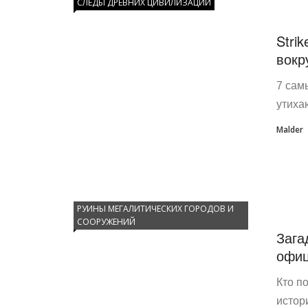
СЛЕДЫ ДРЕВНИХ ЦИВИЛИЗАЦИЙ
Stri
вокр
7 сам
утиха
Malder
РУИНЫ МЕГАЛИТИЧЕСКИХ ГОРОДОВ И
СООРУЖЕНИЙ
Зага
офиц
Кто п
истор