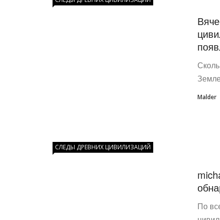
Вяче
циви
появ
Сколь
Земле
Malder
СЛЕДЫ ДРЕВНИХ ЦИВИЛИЗАЦИЙ
mich
обна
По вс
цивил