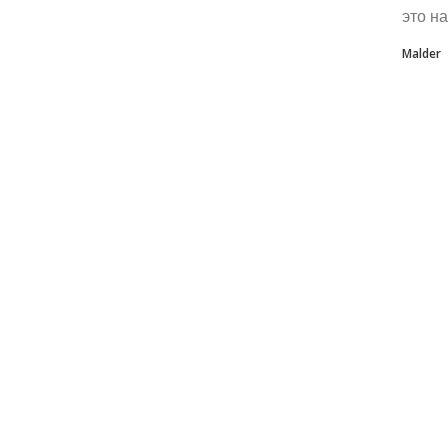
это н
Malder