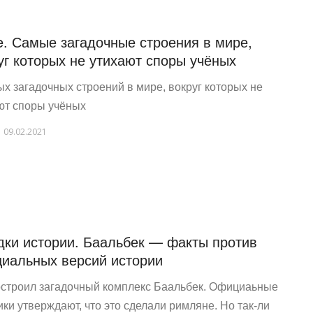
ke. Самые загадочные строения в мире,
уг которых не утихают споры учёных
ых загадочных строений в мире, вокруг которых не
ют споры учёных
09.02.2021
дки истории. Баальбек — факты против
иальных версий истории
остроил загадочный комплекс Баальбек. Официаьные
ики утверждают, что это сделали римляне. Но так-ли