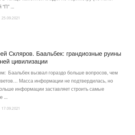
 “П” ...
25.09.2021
ей Скляров. Баальбек: грандиозные руины
ней цивилизации
ом: Баальбек вызвал гораздо больше вопросов, чем
тветов… Масса информации не подтвердилась, но
ольше информации заставляет строить самые
 ...
17.09.2021