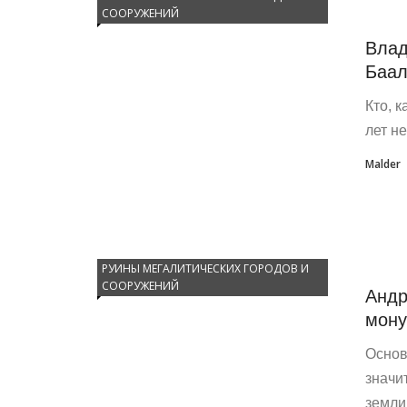
СООРУЖЕНИЙ
Влад
Баал
Кто, 
лет н
Malder
РУИНЫ МЕГАЛИТИЧЕСКИХ ГОРОДОВ И
СООРУЖЕНИЙ
Андр
мону
Основ
значи
земли