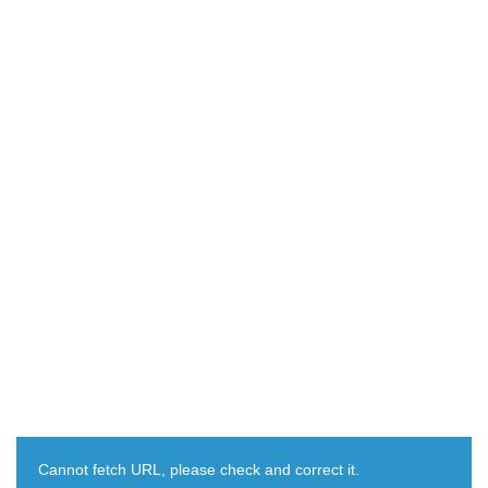
Cannot fetch URL, please check and correct it.