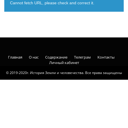
Cannot fetch URL, please check and correct it.
Главная
О нас
Содержание
Телеграм
Контакты
Личный кабинет
© 2019-2020г. История Земли и человечества. Все права защищены