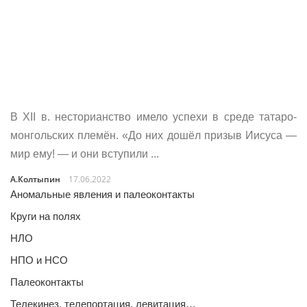
В XII в. несторианство имело успехи в среде татаро-
монгольских племён. «До них дошёл призыв Иисуса —
мир ему! — и они вступили ...
А.Колтыпин
17.06.2022
Аномальные явления и палеоконтакты
Круги на полях
НЛО
НПО и НСО
Палеоконтакты
Телекинез, телепортация, левитация…