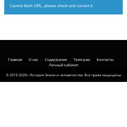
Cannot fetch URL, please check and correct it.
Главная
О нас
Содержание
Телеграм
Контакты
Личный кабинет
© 2019-2020г. История Земли и человечества. Все права защищены