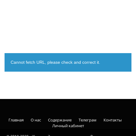
Cannot fetch URL, please check and correct it.
Главная
О нас
Содержание
Телеграм
Контакты
Личный кабинет