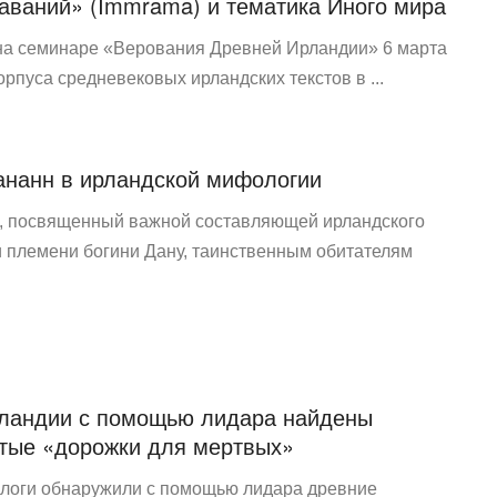
лаваний» (Immrama) и тематика Иного мира
на семинаре «Верования Древней Ирландии» 6 марта
рпуса средневековых ирландских текстов в ...
ананн в ирландской мифологии
с, посвященный важной составляющей ирландского
 племени богини Дану, таинственным обитателям
ландии с помощью лидара найдены
тые «дорожки для мертвых»
логи обнаружили с помощью лидара древние