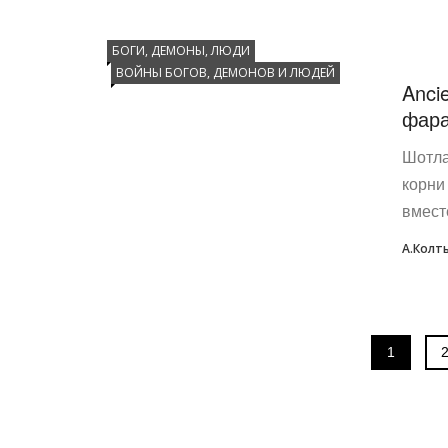
БОГИ, ДЕМОНЫ, ЛЮДИ
ВОЙНЫ БОГОВ, ДЕМОНОВ И ЛЮДЕЙ
Anci
фар
Шотла
корни
вмест
А.Колт
1