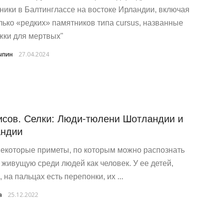
ники в Балтинглассе на востоке Ирландии, включая
лько «редких» памятников типа cursus, названные
жки для мертвых"
ыпин
27.04.2024
исов. Селки: Люди-тюлени Шотландии и
ндии
некоторые приметы, по которым можно распознать
, живущую среди людей как человек. У ее детей,
 на пальцах есть перепонки, их ...
a
25.12.2022