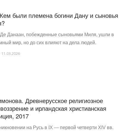
 Кем были племена богини Дану и сыновья
я?
 Де Данаан, побежденные сыновьями Миля, ушли в
мный мир, но до сих влияют на дела людей.
11.03.2026
имонова. Древнерусское религиозное
воззрение и ирландская христианская
иция, 2017
никновении на Русь в IX — первой четверти XIV вв.