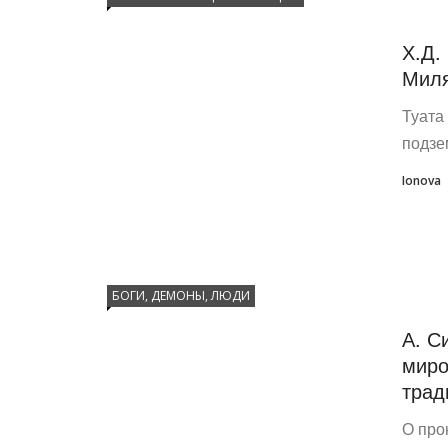
Х.Д.
Мил
Туата
подзе
Ionova
БОГИ, ДЕМОНЫ, ЛЮДИ
А. С
миро
трад
О про