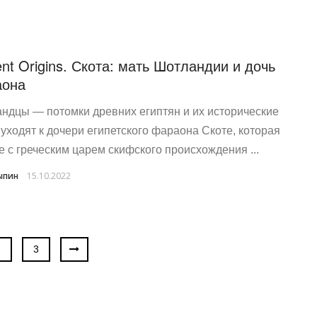
ent Origins. Скота: мать Шотландии и дочь
аона
ндцы — потомки древних египтян и их исторические
 уходят к дочери египетского фараона Скоте, которая
е с греческим царем скифского происхождения ...
ыпин
15.10.2022
2
3