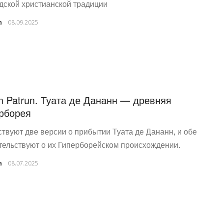
дской христианской традиции
a
08.09.2025
an Patrun. Туата де Дананн — древняя
рборея
твуют две версии о прибытии Туата де Дананн, и обе
тельствуют о их Гиперборейском происхождении.
a
08.07.2025