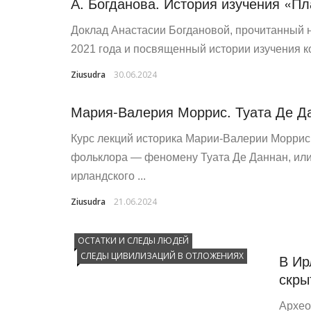
А. Богданова. История изучения «П
Доклад Анастасии Богдановой, прочитанный 
2021 года и посвященный истории изучения ко
Ziusudra
30.06.2024
Мария-Валерия Моррис. Туата Де Д
Курс лекций историка Марии-Валерии Морри
фольклора — феномену Туата Де Даннан, или
ирландского ...
Ziusudra
21.06.2024
ОСТАТКИ И СЛЕДЫ ЛЮДЕЙ
СЛЕДЫ ЦИВИЛИЗАЦИЙ В ОТЛОЖЕНИЯХ
В Ир
скры
Архео