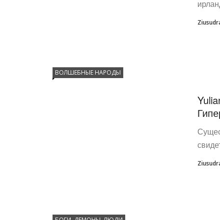
ирлан
Ziusudr
ВОЛШЕБНЫЕ НАРОДЫ
Yuli
Гипе
Сущес
свиде
Ziusudr
БОГИ, ДЕМОНЫ, ЛЮДИ