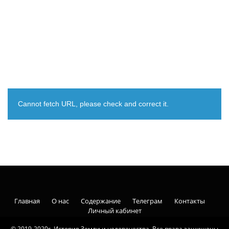
Cannot fetch URL, please check and correct it.
Главная
О нас
Содержание
Телеграм
Контакты
Личный кабинет
© 2019-2020г. История Земли и человечества. Все права защищены