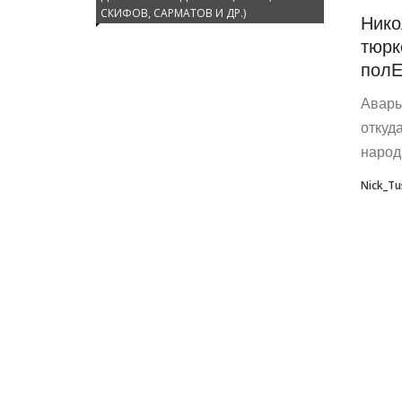
СКИФОВ, САРМАТОВ И ДР.)
Нико
тюрк
пол
Авары
откуд
народ
Nick_Tu