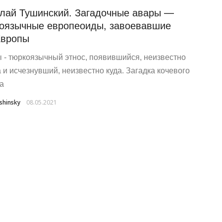
лай Тушинский. Загадочные авары —
оязычные европеоиды, завоевавшие
Европы
 - тюркоязычный этнос, появившийся, неизвестно
а и исчезнувший, неизвестно куда. Загадка кочевого
а
shinsky
08.05.2021