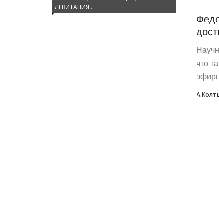
ЛЕВИТАЦИЯ…
Федо
дост
Научн
что т
эфирн
А.Колт