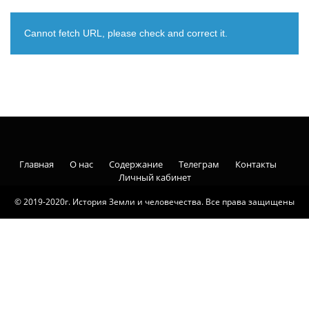
Cannot fetch URL, please check and correct it.
Главная
О нас
Содержание
Телеграм
Контакты
Личный кабинет
© 2019-2020г. История Земли и человечества. Все права защищены