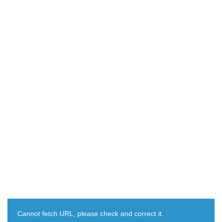
Cannot fetch URL, please check and correct it.