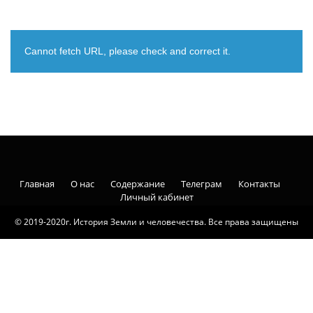
Cannot fetch URL, please check and correct it.
Главная
О нас
Содержание
Телеграм
Контакты
Личный кабинет
© 2019-2020г. История Земли и человечества. Все права защищены