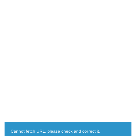
Cannot fetch URL, please check and correct it.