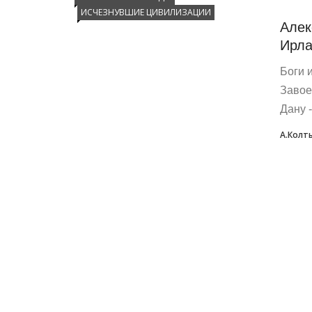
ИСЧЕЗНУВШИЕ ЦИВИЛИЗАЦИИ
Алек
Ирла
Боги 
Завое
Дану 
А.Колт