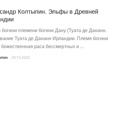
сандр Колтыпин. Эльфы в Древней
ндии
и богини племени богини Дану (Туата де Дананн.
вание Туата де Дананн Ирландии. Племя богини
- божественная раса бессмертных и ...
ыпин
29.10.2020