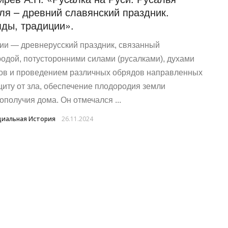
ля – древний славянский праздник.
ды, традиции».
ии — древнерусский праздник, связанный
родой, потусторонними силами (русалками), духами
ов и проведением различных обрядов направленных
щиту от зла, обеспечение плодородия земли
гополучия дома. Он отмечался ...
иальная История
26.11.2024