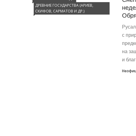
ДРЕВНИЕ ГОСУДАРСТВА (АРИЕВ,
неде
СКИФОВ, САРМАТОВ И ДР.)
Обря
Русал
с при
предк
на за
и бла
Неофиц