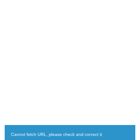
Cannot fetch URL, please check and correct it.