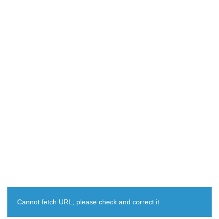
Cannot fetch URL, please check and correct it.