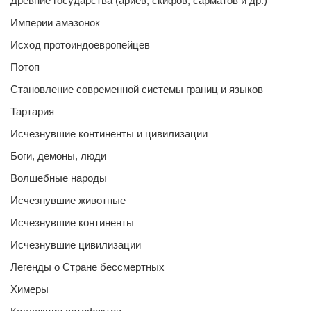
Древние государства (ариев, скифов, сарматов и др.)
Империи амазонок
Исход протоиндоевропейцев
Потоп
Становление современной системы границ и языков
Тартария
Исчезнувшие континенты и цивилизации
Боги, демоны, люди
Волшебные народы
Исчезнувшие животные
Исчезнувшие континенты
Исчезнувшие цивилизации
Легенды о Стране бессмертных
Химеры