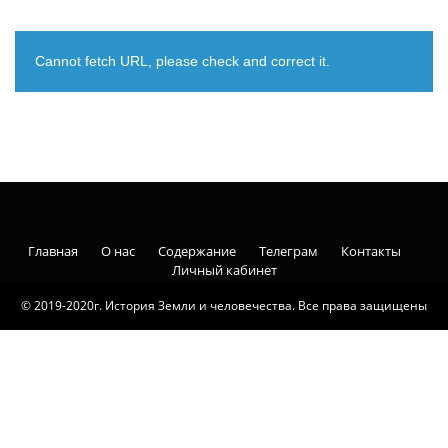
Cannot fetch URL, please check and correct it.
Главная
О нас
Содержание
Телеграм
Контакты
Личный кабинет
© 2019-2020г. История Земли и человечества. Все права защищены