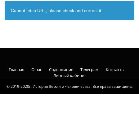
Cannot fetch URL, please check and correct it.
Главная
О нас
Содержание
Телеграм
Контакты
Личный кабинет
© 2019-2020г. История Земли и человечества. Все права защищены