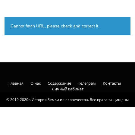
Cannot fetch URL, please check and correct it.
Главная
О нас
Содержание
Телеграм
Контакты
Личный кабинет
© 2019-2020г. История Земли и человечества. Все права защищены