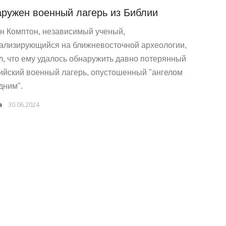
ружен военный лагерь из Библии
н Комптон, независимый ученый,
ализирующийся на ближневосточной археологии,
л, что ему удалось обнаружить давно потерянный
ийский военный лагерь, опустошенный "ангелом
дним".
a
30.06.2024