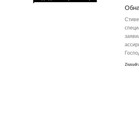
Обна
Стиве
специ
заяви
ассир
Госпо
Ziusudr