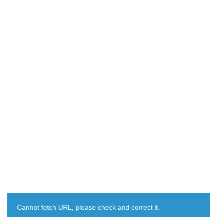
Cannot fetch URL, please check and correct it.