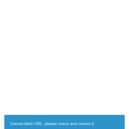
Cannot fetch URL, please check and correct it.