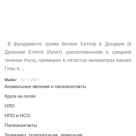
В фундаменте храма богини Хатхор в Дендере (в
Древнем Египте Иунет), расположенном в среднем
течении Нила, примерно в пятистах километрах южнее
Гизы и ...
Malder
12.11.2021
Аномальные явления и палеоконтакты
Круги на полях
НЛО
НПО и НСО
Палеоконтакты
Телекинез, телепортация, левитация…