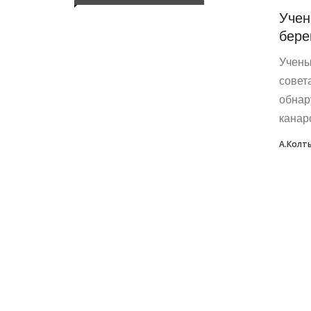
Учен
бере
Учены
совет
обнар
канарс
А.Колт