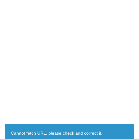
Cannot fetch URL, please check and correct it.