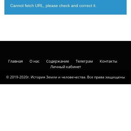
Cannot fetch URL, please check and correct it.
Главная
О нас
Содержание
Телеграм
Контакты
Личный кабинет
© 2019-2020г. История Земли и человечества. Все права защищены