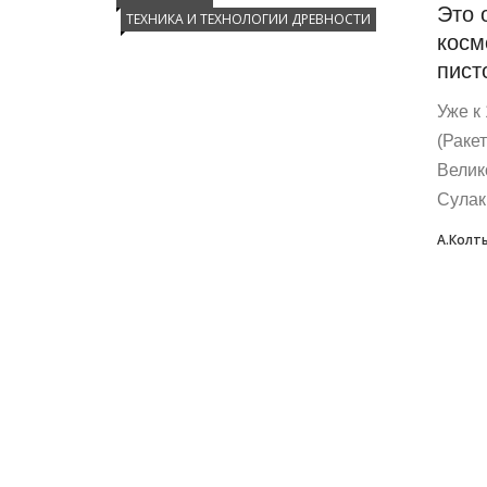
Это 
ТЕХНИКА И ТЕХНОЛОГИИ ДРЕВНОСТИ
косм
пист
Уже к
(Раке
Велик
Сулак
А.Колт