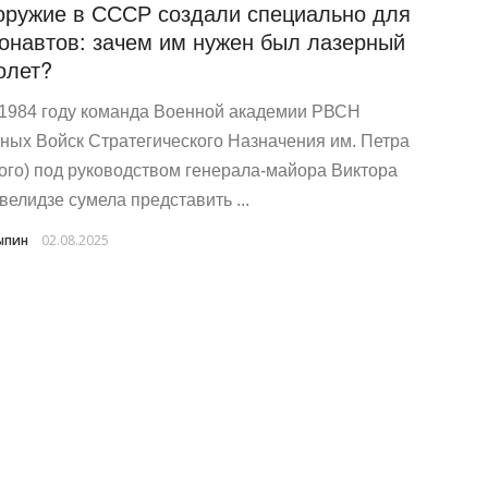
оружие в СССР создали специально для
онавтов: зачем им нужен был лазерный
олет?
 1984 году команда Военной академии РВСН
тных Войск Стратегического Назначения им. Петра
ого) под руководством генерала‑майора Виктора
велидзе сумела представить ...
ыпин
02.08.2025