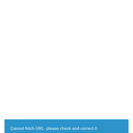
Cannot fetch URL, please check and correct it.